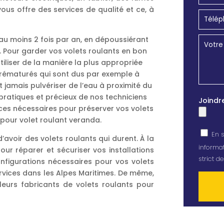
vous offre des services de qualité et ce, à
au moins 2 fois par an, en dépoussiérant
ge. Pour garder vos volets roulants en bon
iliser de la manière la plus appropriée
prématurés qui sont dus par exemple à
ut jamais pulvériser de l’eau à proximité du
 pratiques et précieux de nos techniciens
Joindr
ces nécessaires pour préserver vos volets
pour volet roulant veranda.
En s
avoir des volets roulants qui durent. À la
informat
pour réparer et sécuriser vos installations
strict 
onfigurations nécessaires pour vos volets
rvices dans les Alpes Maritimes. De même,
leurs fabricants de volets roulants pour
Alterna