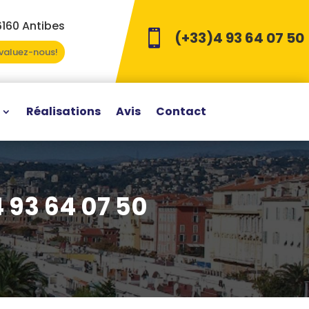
6160 Antibes

(+33)4 93 64 07 50
Evaluez-nous!
Réalisations
Avis
Contact
 93 64 07 50