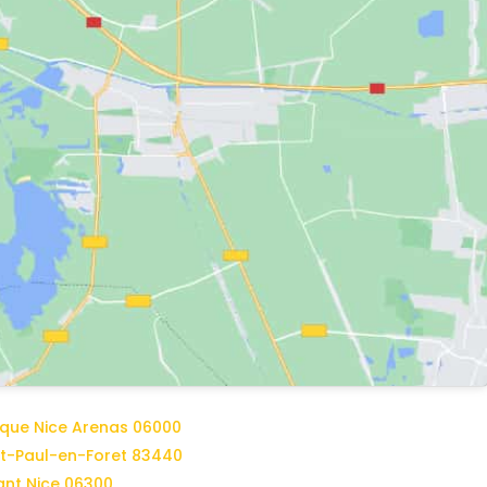
ique Nice Arenas 06000
int-Paul-en-Foret 83440
ant Nice 06300