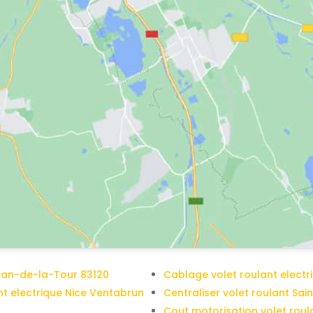
Plan-de-la-Tour 83120
Cablage volet roulant electr
nt electrique Nice Ventabrun
Centraliser volet roulant Sa
Cout motorisation volet roul