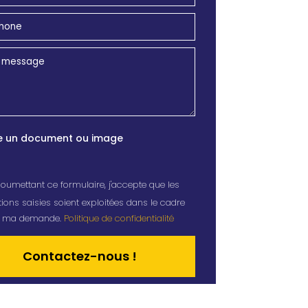
e un document ou image
oumettant ce formulaire, j'accepte que les
ions saisies soient exploitées dans le cadre
de ma demande.
Politique de confidentialité
tive: