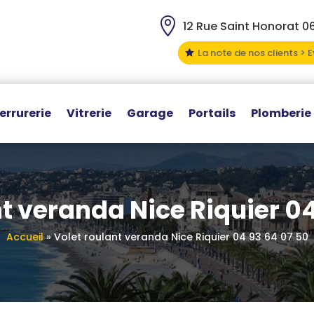

12 Rue Saint Honorat 0
La note de nos clients > 

errurerie
Vitrerie
Garage
Portails
Plomberie
nt veranda Nice Riquier 04
Accueil
»
Volet roulant veranda Nice Riquier 04 93 64 07 50