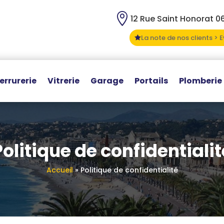

12 Rue Saint Honorat 0
La note de nos clients > 

errurerie
Vitrerie
Garage
Portails
Plomberie
Politique de confidentialit
Accueil
»
Politique de confidentialité