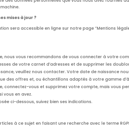
ilité des données personnelles que vous nous avez fournies 
r machine.
es mises à jour ?
ation sera accessible en ligne sur notre page “Mentions légale
te, nous vous recommandons de vous connecter à votre compt
dresses de votre carnet d’adresses et de supprimer les doublo
ssance, veuillez nous contacter. Votre date de naissance n
 que des offres et, ou échantillons adaptés à votre gamme d’
e, connectez-vous et supprimez votre compte, mais vous perd
i vous en avez.
osée ci-dessous, suivez bien ses indications.
ticles à ce sujet en faisant une recherche avec le terme RGP