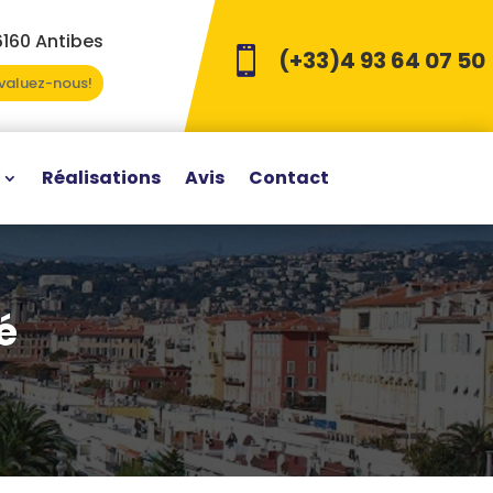
6160 Antibes

(+33)4 93 64 07 50
Evaluez-nous!
Réalisations
Avis
Contact
é