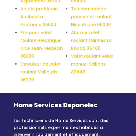
Aspremont 06790
06400
Volets probleme
Telecommande
Antibes La
pour volet roulant
Fontonne 06600
Nice Ariane 06000
Prix pour volet
Alarme volet
roulant electrique
roulant Cannes La
Nice Jean-Medecin
Bocca 06400
06000
Volet roulant velux
Enrouleur de volet
manuel Seillans
roulant Vallauris
83440
06220
Home Services Depanelec
Les techniciens de Home Services sont des
professionnels expérimentés habitués à
intervenir rapidement et efficacement.