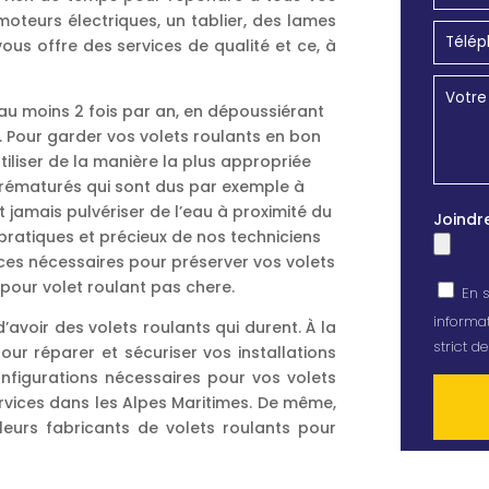
moteurs électriques, un tablier, des lames
vous offre des services de qualité et ce, à
au moins 2 fois par an, en dépoussiérant
ge. Pour garder vos volets roulants en bon
iliser de la manière la plus appropriée
prématurés qui sont dus par exemple à
ut jamais pulvériser de l’eau à proximité du
Joindr
 pratiques et précieux de nos techniciens
ces nécessaires pour préserver vos volets
pour volet roulant pas chere.
En s
informat
avoir des volets roulants qui durent. À la
strict 
pour réparer et sécuriser vos installations
onfigurations nécessaires pour vos volets
rvices dans les Alpes Maritimes. De même,
leurs fabricants de volets roulants pour
Alterna