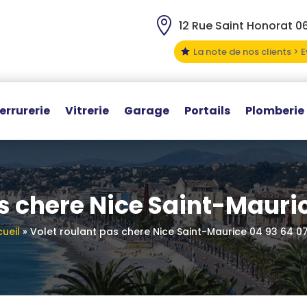

12 Rue Saint Honorat 0
La note de nos clients > 

errurerie
Vitrerie
Garage
Portails
Plomberie
s chere Nice Saint-Mauri
ueil
»
Volet roulant pas chere Nice Saint-Maurice 04 93 64 0