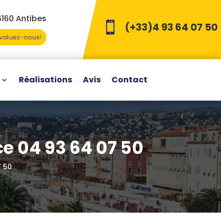
6160 Antibes

(+33)4 93 64 07 50
Evaluez-nous!
Réalisations
Avis
Contact
ce 04 93 64 07 50
7 50