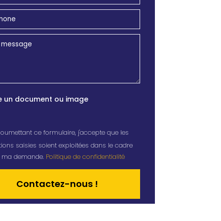
e un document ou image
oumettant ce formulaire, j'accepte que les
ions saisies soient exploitées dans le cadre
de ma demande.
Politique de confidentialité
tive: