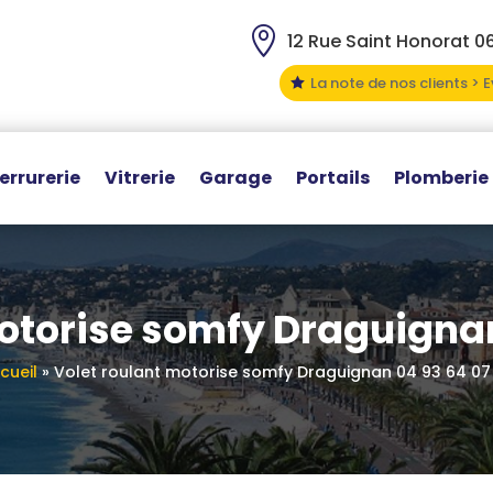

12 Rue Saint Honorat 0
La note de nos clients > 

errurerie
Vitrerie
Garage
Portails
Plomberie
motorise somfy Draguignan
cueil
»
Volet roulant motorise somfy Draguignan 04 93 64 07