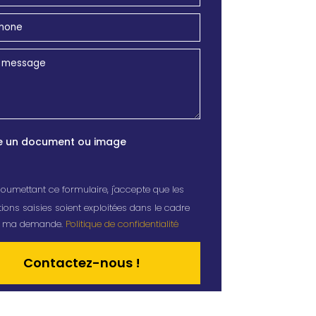
e un document ou image
oumettant ce formulaire, j'accepte que les
ions saisies soient exploitées dans le cadre
de ma demande.
Politique de confidentialité
tive: