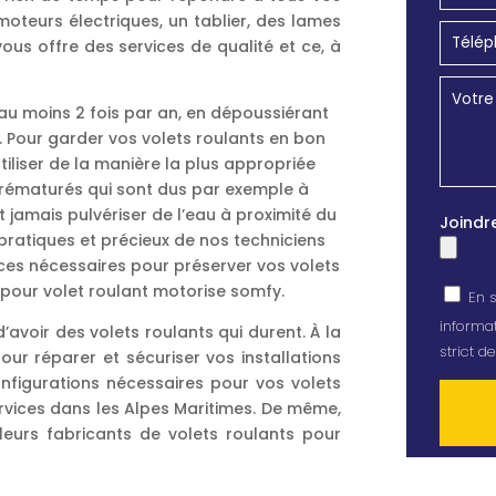
moteurs électriques, un tablier, des lames
vous offre des services de qualité et ce, à
au moins 2 fois par an, en dépoussiérant
ge. Pour garder vos volets roulants en bon
iliser de la manière la plus appropriée
prématurés qui sont dus par exemple à
ut jamais pulvériser de l’eau à proximité du
Joindr
 pratiques et précieux de nos techniciens
ces nécessaires pour préserver vos volets
pour volet roulant motorise somfy.
En s
informat
avoir des volets roulants qui durent. À la
strict 
pour réparer et sécuriser vos installations
onfigurations nécessaires pour vos volets
rvices dans les Alpes Maritimes. De même,
leurs fabricants de volets roulants pour
Alterna