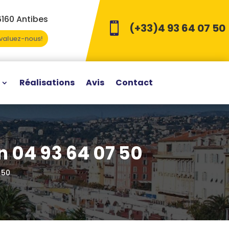
6160 Antibes

(+33)4 93 64 07 50
Evaluez-nous!
Réalisations
Avis
Contact
 04 93 64 07 50
 50