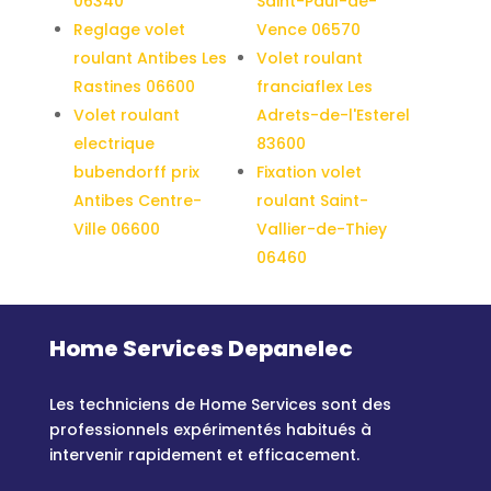
06340
Saint-Paul-de-
Reglage volet
Vence 06570
roulant Antibes Les
Volet roulant
Rastines 06600
franciaflex Les
Volet roulant
Adrets-de-l'Esterel
electrique
83600
bubendorff prix
Fixation volet
Antibes Centre-
roulant Saint-
Ville 06600
Vallier-de-Thiey
06460
Home Services Depanelec
Les techniciens de Home Services sont des
professionnels expérimentés habitués à
intervenir rapidement et efficacement.