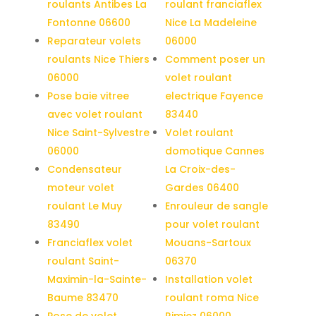
roulants Antibes La
roulant franciaflex
Fontonne 06600
Nice La Madeleine
Reparateur volets
06000
roulants Nice Thiers
Comment poser un
06000
volet roulant
Pose baie vitree
electrique Fayence
avec volet roulant
83440
Nice Saint-Sylvestre
Volet roulant
06000
domotique Cannes
Condensateur
La Croix-des-
moteur volet
Gardes 06400
roulant Le Muy
Enrouleur de sangle
83490
pour volet roulant
Franciaflex volet
Mouans-Sartoux
roulant Saint-
06370
Maximin-la-Sainte-
Installation volet
Baume 83470
roulant roma Nice
Pose de volet
Rimiez 06000