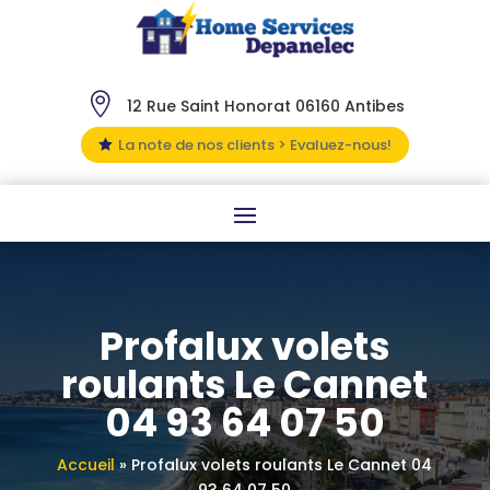

12 Rue Saint Honorat 06160 Antibes
La note de nos clients > Evaluez-nous!

Profalux volets
roulants Le Cannet
04 93 64 07 50
Accueil
»
Profalux volets roulants Le Cannet 04
93 64 07 50