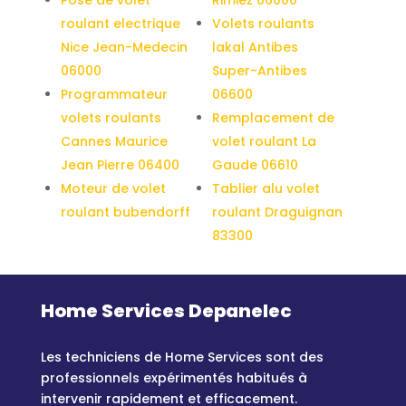
roulant electrique
Volets roulants
Nice Jean-Medecin
lakal Antibes
06000
Super-Antibes
Programmateur
06600
volets roulants
Remplacement de
Cannes Maurice
volet roulant La
Jean Pierre 06400
Gaude 06610
Moteur de volet
Tablier alu volet
roulant bubendorff
roulant Draguignan
83300
Home Services Depanelec
Les techniciens de Home Services sont des
professionnels expérimentés habitués à
intervenir rapidement et efficacement.