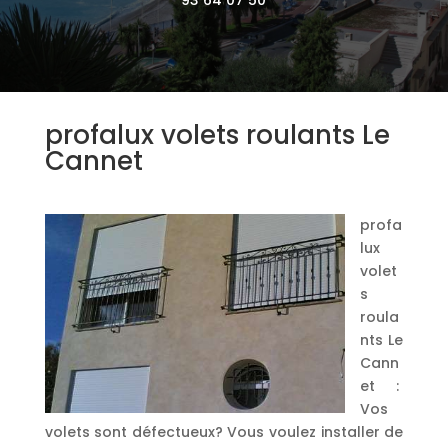
profalux volets roulants Le
Cannet
profa
lux
volet
s
roula
nts Le
Cann
et :
Vos
volets sont défectueux? Vous voulez installer de