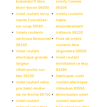
bubendorff Nice
somfy Cannes
Mont-Boron 06000
06400
Volet roulant leroy
Volets roulants
merlin Tourrettes-
faible
sur-Loup 06140
encombrement
Volets roulants
Vallauris 06220
verticaux Beausoleil
Pose de volets
06240
roulants Nice
Volet roulant
Lingostiere 06000
electrique grande
Volet roulant
largeur
installation Le Muy
Villefranche-sur-
83490
Mer 06230
Debloquer volet
Volet roulant velux
roulant electrique
prix Saint-Andre-
Vidauban 83550
de-la-Roche 06730
Motorisation volet
Volet roulant
roulant existant
manuel velux Nice
Roquefort-les-Pins