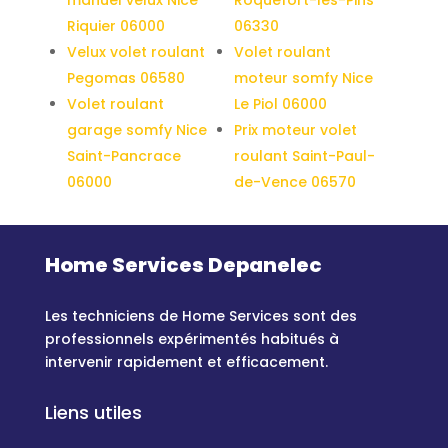
Riquier 06000
06330
Velux volet roulant
Volet roulant
Pegomas 06580
moteur somfy Nice
Volet roulant
Le Piol 06000
garage somfy Nice
Prix moteur volet
Saint-Pancrace
roulant Saint-Paul-
06000
de-Vence 06570
Home Services Depanelec
Les techniciens de Home Services sont des
professionnels expérimentés habitués à
intervenir rapidement et efficacement.
Liens utiles