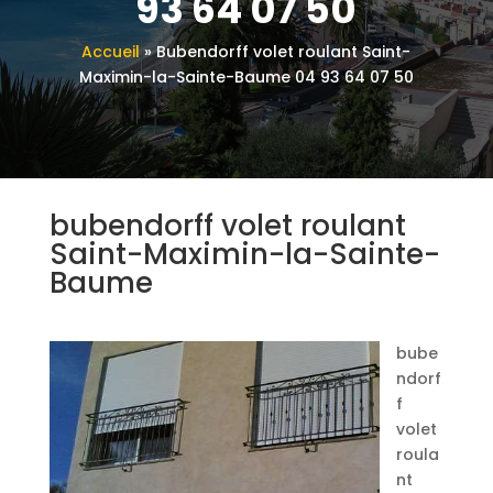
93 64 07 50
Accueil
»
Bubendorff volet roulant Saint-
Maximin-la-Sainte-Baume 04 93 64 07 50
bubendorff volet roulant
Saint-Maximin-la-Sainte-
Baume
bube
ndorf
f
volet
roula
nt