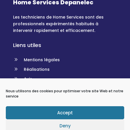
Home Services Depanelec
Les techniciens de Home Services sont des
professionnels expérimentés habitués à
intervenir rapidement et efficacement.
Liens utiles
9
Mentions légales
9
Réalisations
9
Avis
Nous utilisons des cookies pour optimiser votre site Web et notre
Contact
service

(+33)4 93 64 07 50
Accept

hservices06@gmail.com
Deny
