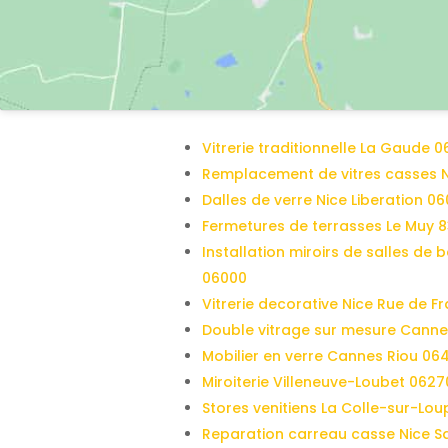
Vitrerie traditionnelle La Gaude 0
Remplacement de vitres casses 
Dalles de verre Nice Liberation 0
Fermetures de terrasses Le Muy 
Installation miroirs de salles de 
06000
Vitrerie decorative Nice Rue de F
Double vitrage sur mesure Canne
Mobilier en verre Cannes Riou 06
Miroiterie Villeneuve-Loubet 0627
Stores venitiens La Colle-sur-Lo
Reparation carreau casse Nice S