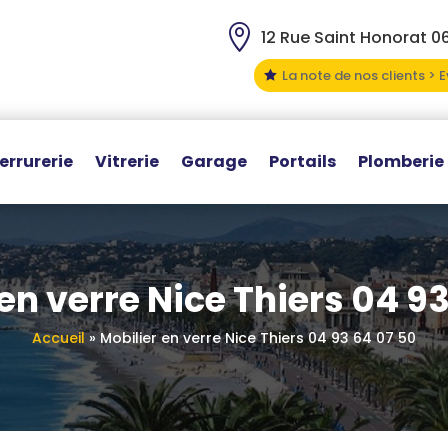

12 Rue Saint Honorat 0
La note de nos clients > 

errurerie
Vitrerie
Garage
Portails
Plomberie
en verre Nice Thiers 04 9
Accueil
»
Mobilier en verre Nice Thiers 04 93 64 07 50