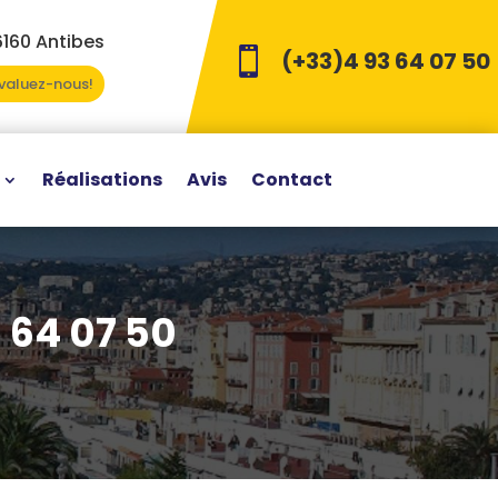
6160 Antibes

(+33)4 93 64 07 50
Evaluez-nous!
Réalisations
Avis
Contact
3 64 07 50