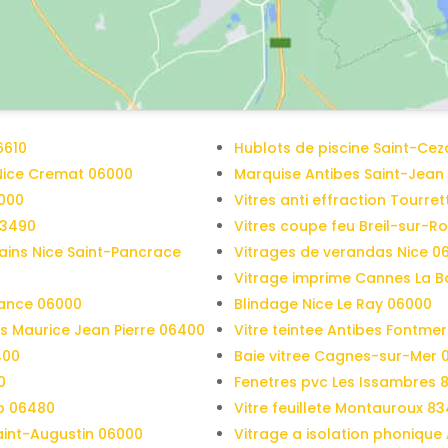
6610
Hublots de piscine Saint-Ce
Nice Cremat 06000
Marquise Antibes Saint-Jean
6000
Vitres anti effraction Tourre
83490
Vitres coupe feu Breil-sur-R
bains Nice Saint-Pancrace
Vitrages de verandas Nice 0
Vitrage imprime Cannes La 
rance 06000
Blindage Nice Le Ray 06000
s Maurice Jean Pierre 06400
Vitre teintee Antibes Fontme
400
Baie vitree Cagnes-sur-Mer 
0
Fenetres pvc Les Issambres 
up 06480
Vitre feuillete Montauroux 8
aint-Augustin 06000
Vitrage a isolation phonique