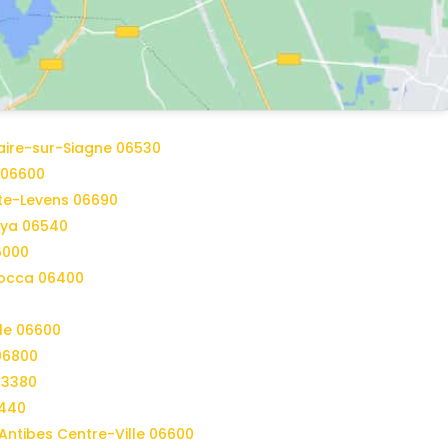
zaire-sur-Siagne 06530
 06600
tte-Levens 06690
oya 06540
6000
Bocca 06400
rle 06600
06800
83380
3440
 Antibes Centre-Ville 06600