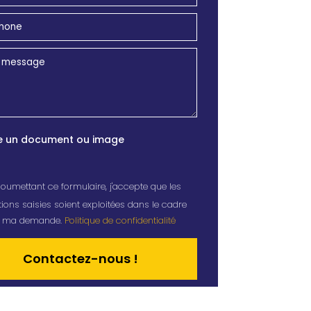
e un document ou image
oumettant ce formulaire, j'accepte que les
ions saisies soient exploitées dans le cadre
de ma demande.
Politique de confidentialité
tive: