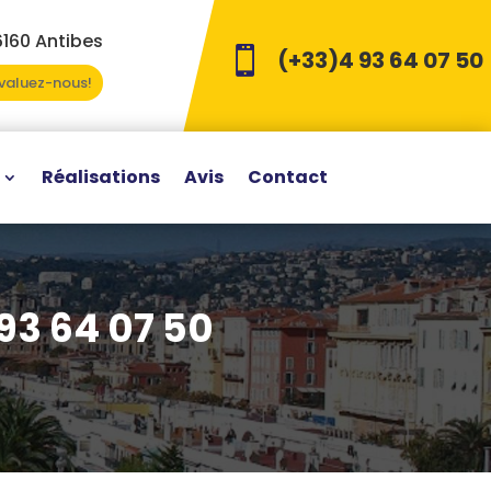
6160 Antibes

(+33)4 93 64 07 50
Evaluez-nous!
Réalisations
Avis
Contact
93 64 07 50