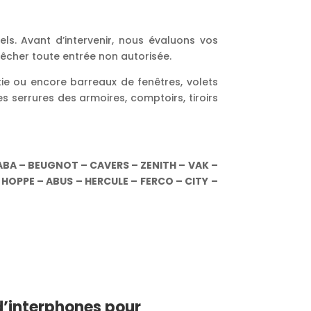
s. Avant d’intervenir, nous évaluons vos
mpêcher toute entrée non autorisée.
tie ou encore barreaux de fenêtres, volets
es serrures des armoires, comptoirs, tiroirs
KABA – BEUGNOT – CAVERS – ZENITH – VAK –
HOPPE – ABUS – HERCULE – FERCO – CITY –
 d’interphones pour