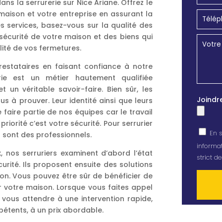
s la serrurerie sur Nice Ariane. Offrez le
 maison et votre entreprise en assurant la
es services, basez-vous sur la qualité des
sécurité de votre maison et des biens qui
lité de vos fermetures.
restataires en faisant confiance à notre
erie est un métier hautement qualifiée
 un véritable savoir-faire. Bien sûr, les
Joindr
s à prouver. Leur identité ainsi que leurs
 faire partie de nos équipes car le travail
priorité c’est votre sécurité. Pour serrurier
En s
 sont des professionnels.
informat
 nos serruriers examinent d’abord l’état
strict 
curité. Ils proposent ensuite des solutions
ion. Vous pouvez être sûr de bénéficier de
er votre maison. Lorsque vous faites appel
 vous attendre à une intervention rapide,
Alterna
pétents, à un prix abordable.