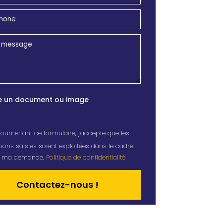
e un document ou image
oumettant ce formulaire, j'accepte que les
ions saisies soient exploitées dans le cadre
de ma demande.
Politique de confidentialité
tive: