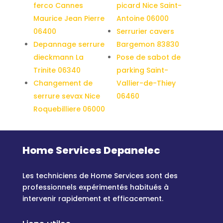
ferco Cannes
picard Nice Saint-
Maurice Jean Pierre
Antoine 06000
06400
Serrurier cavers
Depannage serrure
Bargemon 83830
dieckmann La
Pose de sabot de
Trinite 06340
parking Saint-
Changement de
Vallier-de-Thiey
serrure sevax Nice
06460
Roquebilliere 06000
Home Services Depanelec
Les techniciens de Home Services sont des
professionnels expérimentés habitués à
intervenir rapidement et efficacement.