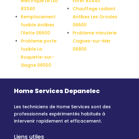
electrique Le Luc
Foret 83440
83340
Chauffage radiant
Remplacement
Antibes Les Groules
fusible Antibes
06600
l'Ilette 06600
Probleme minuterie
Probleme porte
Cagnes-sur-Mer
fusible La
06800
Roquette-sur-
Siagne 06550
Home Services Depanelec
Les techniciens de Home Services sont des
professionnels expérimentés habitués à
intervenir rapidement et efficacement.
Liens utiles